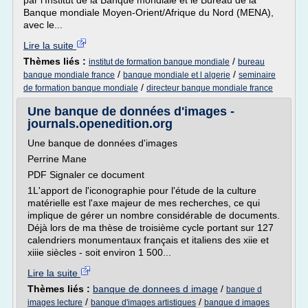
par l'Institut de la Banque mondiale et le Bureau de la
Banque mondiale Moyen-Orient/Afrique du Nord (MENA),
avec le...
Lire la suite
Thèmes liés :
/
institut de formation banque mondiale
bureau
/
/
banque mondiale france
banque mondiale et l algerie
seminaire
/
de formation banque mondiale
directeur banque mondiale france
Une banque de données d'images -
journals.openedition.org
Une banque de données d'images
Perrine Mane
PDF Signaler ce document
1L'apport de l'iconographie pour l'étude de la culture
matérielle est l'axe majeur de mes recherches, ce qui
implique de gérer un nombre considérable de documents.
Déjà lors de ma thèse de troisième cycle portant sur 127
calendriers monumentaux français et italiens des xiie et
xiiie siècles - soit environ 1 500...
Lire la suite
Thèmes liés :
banque de donnees d image
/
banque d
/
/
images lecture
banque d'images artistiques
banque d images