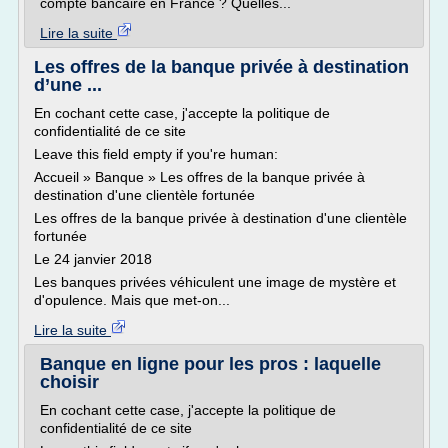
compte bancaire en France ? Quelles...
Lire la suite
Les offres de la banque privée à destination
d’une ...
En cochant cette case, j'accepte la politique de
confidentialité de ce site
Leave this field empty if you're human:
Accueil » Banque » Les offres de la banque privée à
destination d'une clientèle fortunée
Les offres de la banque privée à destination d'une clientèle
fortunée
Le 24 janvier 2018
Les banques privées véhiculent une image de mystère et
d'opulence. Mais que met-on...
Lire la suite
Banque en ligne pour les pros : laquelle
choisir
En cochant cette case, j'accepte la politique de
confidentialité de ce site