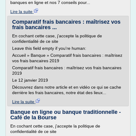
banques en ligne et nos 7 conseils pour...
Lire la suite
Comparatif frais bancaires : maîtrisez vos
frais bancaires ...
En cochant cette case, j'accepte la politique de
confidentialité de ce site
Leave this field empty if you're human:
Accueil » Banque » Comparatif frais bancaires : maîtrisez
vos frais bancaires 2019
Comparatif frais bancaires : maîtrisez vos frais bancaires
2019
Le 12 janvier 2019
Découvrez dans notre article et en vidéo ce qui se cache
derrière les frais bancaires, notre état des lieux...
Lire la suite
Banque en ligne ou banque traditionnelle -
Café de la Bourse
En cochant cette case, j'accepte la politique de
confidentialité de ce site