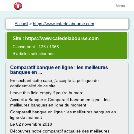
Menu
Accueil
>
https://www.cafedelabourse.com
Site : https://www.cafedelabourse.com
Classement : 125 / 1366
9 articles sélectionnés
Comparatif banque en ligne : les meilleures
banques en ...
En cochant cette case, j'accepte la politique de
confidentialité de ce site
Leave this field empty if you're human:
Accueil » Banque » Comparatif banque en ligne : les
meilleures banques en ligne du moment
Comparatif banque en ligne : les meilleures banques en
ligne du moment
Le 02 novembre 2018
Découvrez notre comparatif actualisé des meilleures