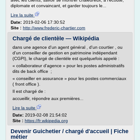
avec les clients, savoir se montrer chaleureux, à l'écoute,
diplomate et convaincant, et garder toujours le...
Lire la suite
Date:
2019-02-06 17:30:52
Site :
http://www.frederic-chartier.com
Chargé de clientèle — Wikipédia
dans une agence d'un agent général , d'un courtier , ou
d'un conseiller de gestion en patrimoine indépendant
(CGPI), le chargé de clientèle est quelquefois appelé :
« collaborateur d'agence » pour les postes administratifs
dits de back office ;
« conseiller en assurance » pour les postes commerciaux
( front office ).
Il est chargé de :
accueillir, répondre aux premières...
Lire la suite
Date:
2019-02-08 21:54:02
Site :
https://fr.wikipedia.org
Devenir Guichetier / chargé d'accueil | Fiche
métier