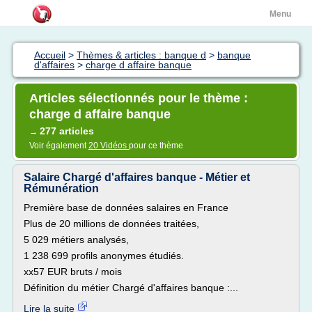
Menu
Accueil
>
Thèmes & articles : banque d
>
banque
d'affaires
>
charge d affaire banque
Articles sélectionnés pour le thème :
charge d affaire banque
277 articles
→
Voir également
20 Vidéos
pour ce thème
Salaire Chargé d'affaires banque - Métier et
Rémunération
Première base de données salaires en France
Plus de 20 millions de données traitées,
5 029 métiers analysés,
1 238 699 profils anonymes étudiés.
xx57 EUR bruts / mois
Définition du métier Chargé d'affaires banque :...
Lire la suite