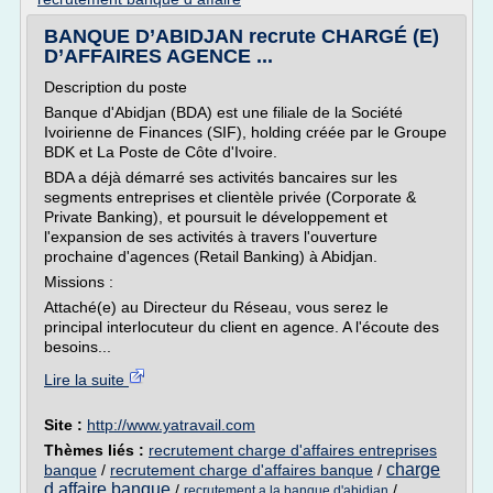
BANQUE D’ABIDJAN recrute CHARGÉ (E)
D’AFFAIRES AGENCE ...
Description du poste
Banque d'Abidjan (BDA) est une filiale de la Société
Ivoirienne de Finances (SIF), holding créée par le Groupe
BDK et La Poste de Côte d'Ivoire.
BDA a déjà démarré ses activités bancaires sur les
segments entreprises et clientèle privée (Corporate &
Private Banking), et poursuit le développement et
l'expansion de ses activités à travers l'ouverture
prochaine d'agences (Retail Banking) à Abidjan.
Missions :
Attaché(e) au Directeur du Réseau, vous serez le
principal interlocuteur du client en agence. A l'écoute des
besoins...
Lire la suite
Site :
http://www.yatravail.com
Thèmes liés :
recrutement charge d'affaires entreprises
charge
banque
/
recrutement charge d'affaires banque
/
d affaire banque
/
/
recrutement a la banque d'abidjan