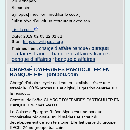
jeu Monopoly .
Sommaire
Synopsis[ modifier | modifier le code ]
Julien rêve d'ouvrir un restaurant avec son...
Lire la suite
Date:
2019-02-08 22:02:52
Site :
https://fr.wikipedia.org
banque
charge d affaire banque
Thèmes liés :
/
d'affaires france
banque d affaires france
/
/
banque d'affaires
banque d affaires
/
CHARGÉ D'AFFAIRES PARTICULIER EN
BANQUE H/F - jobibou.com
Chargé d'affaires cycle de l'eau ou similaire:. Avec une
stratégie 100 % processus et digital, la gestion centrée sur
la ressou...
Contenu de l'offre CHARGÉ D'AFFAIRES PARTICULIER EN
BANQUE H/F chez Atessa
La Caisse d'Epargne Rhône Alpes est une banque
coopérative régionale, multi métiers et acteur du
développement de son territoire. Elle fait partie du groupe
BPCE, 2ème groupe bancaire...