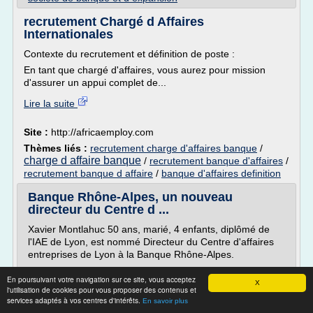
recrutement Chargé d Affaires
Internationales
Contexte du recrutement et définition de poste :
En tant que chargé d'affaires, vous aurez pour mission
d'assurer un appui complet de...
Lire la suite
Site :
http://africaemploy.com
Thèmes liés :
recrutement charge d'affaires banque
/
charge d affaire banque
/
recrutement banque d'affaires
/
recrutement banque d affaire
/
banque d'affaires definition
Banque Rhône-Alpes, un nouveau
directeur du Centre d ...
Xavier Montlahuc 50 ans, marié, 4 enfants, diplômé de
l'IAE de Lyon, est nommé Directeur du Centre d'affaires
entreprises de Lyon à la Banque Rhône-Alpes.
Xavier Montlahuc a intégré le Crédit du Nord Paris en
En poursuivant votre navigation sur ce site, vous acceptez
1988 en tant que Chargé d'Affaires Entreprises, avant de
X
l'utilisation de cookies pour vous proposer des contenus et
rejoindre la Banque Rhône-Alpes en 1995. Il a occupé
services adaptés à vos centres d'intérêts.
En savoir plus
différents...