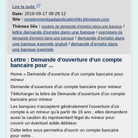
Lire la suite
Date:
2018-09-17 08:28:12
Site :
employmentsadapplicationhkj.blogspot.com
Thèmes liés :
/
modele de demande d'emploi dans une banque
lettre demande d'emploi dans une banque
/
exemplaire de
/
demande d'emploi dans
demande d'emploi dans une banque
une banque exemple gratuit
/
demande d'emploi dans
une banque exemple
Lettre : Demande d'ouverture d’un compte
bancaire pour ...
Home » Demande d'ouverture d'un compte bancaire pour
mineur
Demande d'ouverture d'un compte bancaire pour mineur
Télécharger la lettre de Demande d'ouverture d'un compte
bancaire pour mineur
Les banques n'acceptent généralement l'ouverture d'un
compte à un mineur qu'à partir de 16 ans ; elles demandent
aussi la caution du représentant légal du mineur pour
couvrir un éventuel solde débiteur.
Cette lettre vous permettra d'ouvrir un compte bancaire
pour votre...