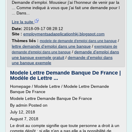
Demande d'emploi. Mousieur j'ai l'honneur de venir par la
... Comme indiqué à vous que j'ai fait une demande pour l
... Dans...
Lire la suite
Date:
2018-09-17 08:28:12
Site :
employmentsadapplicationhkj.blogspot.com
Thèmes liés :
/
modele de demande d'emploi dans une banque
lettre demande d'emploi dans une banque
/
exemplaire de
/
demande d'emploi dans
demande d'emploi dans une banque
une banque exemple gratuit
/
demande d'emploi dans
une banque exemple
Modele Lettre Demande Banque De France |
Modèle de Lettre ...
Homepage / Modele Lettre / Modele Lettre Demande
Banque De France
Modele Lettre Demande Banque De France
By admin Posted on
July 12, 2018
August 7, 2018
Le droit au compte signifie que toute personne a droit à un
compte dépôt ; si elle n'en a pas elle a la possibilité de