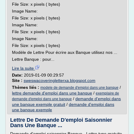
File Size: x pixels ( bytes)
Image Name:
File Size: x pixels ( bytes)
Image Name:
File Size: x pixels ( bytes)
Image Name:
File Size: x pixels ( bytes)
Modèle de Lettre Pour écrire aux Banque utilisez nos ...
Lettre Banque : pour...
Lire la suite
Date:
2019-01-09 00:29:57
Site :
sweswacoveringletterxa.blogspot.com
Thèmes liés :
/
modele de demande d'emploi dans une banque
lettre demande d'emploi dans une banque
/
exemplaire de
/
demande d'emploi dans
demande d'emploi dans une banque
une banque exemple gratuit
/
demande d'emploi dans
une banque exemple
Lettre De Demande D'emploi Saisonnier
Dans Une Banque ...
Demande d'emploi saisonnier Banque - Lettre type gratuite