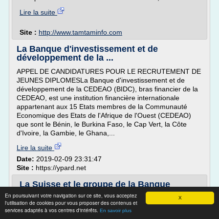
Lire la suite
Site :
http://www.tamtaminfo.com
La Banque d'investissement et de
développement de la ...
APPEL DE CANDIDATURES POUR LE RECRUTEMENT DE
JEUNES DIPLOMESLa Banque d'investissement et de
développement de la CEDEAO (BIDC), bras financier de la
CEDEAO, est une institution financière internationale
appartenant aux 15 Etats membres de la Communauté
Economique des Etats de l'Afrique de l'Ouest (CEDEAO)
que sont le Bénin, le Burkina Faso, le Cap Vert, la Côte
d'Ivoire, la Gambie, le Ghana,...
Lire la suite
Date:
2019-02-09 23:31:47
Site :
https://ypard.net
La Suisse et le groupe de la Banque
mondiale
En poursuivant votre navigation sur ce site, vous acceptez
X
l'utilisation de cookies pour vous proposer des contenus et
Dossier : Les relations de la Suisse avec le Fonds
services adaptés à vos centres d'intérêts.
En savoir plus
monétaire international et la Banque mondiale