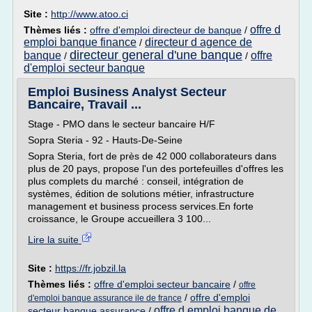
Site :
http://www.atoo.ci
offre d
Thèmes liés :
offre d'emploi directeur de banque
/
emploi banque finance
directeur d agence de
/
directeur general d'une banque
banque
offre
/
/
d'emploi secteur banque
Emploi Business Analyst Secteur
Bancaire, Travail ...
Stage - PMO dans le secteur bancaire H/F
Sopra Steria - 92 - Hauts-De-Seine
Sopra Steria, fort de près de 42 000 collaborateurs dans
plus de 20 pays, propose l'un des portefeuilles d'offres les
plus complets du marché : conseil, intégration de
systèmes, édition de solutions métier, infrastructure
management et business process services.En forte
croissance, le Groupe accueillera 3 100...
Lire la suite
Site :
https://fr.jobzil.la
Thèmes liés :
offre d'emploi secteur bancaire
/
offre
/
offre d'emploi
d'emploi banque assurance ile de france
offre d emploi banque de
secteur banque assurance
/