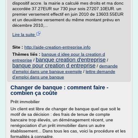
dispositif accre. la mairie a calculé mes droits et ma donc
accordée 37.27EUR sur 730 jour sois 27207.10EUR. un
premier versement effectif en juin 2010 de 13603.55EUR
et un deuxième versement du même montant prévu en
décembre 2010,...
Lire la suite
Site :
http://aide-creation-entreprise.info
Thèmes liés :
banque d idee pour la creation d
banque creation d'entreprise
entreprise
/
/
banque pour creation d entreprise
/
demande
d'emploi dans une banque exemple
/
lettre demande
d'emploi dans une banque
Changer de banque : comment faire -
combien ça coûte
Prêt immobilier
Un client est libre de changer de banque quel que soit le
motif de sa décision : des frais de tenue de compte
bancaire trop élevés, un déménagement récent, une
renégociation d'un prêt immobilier dans un autre
établissement... Dans tous les cas, voici la procédure et les
formalités à connaitre.