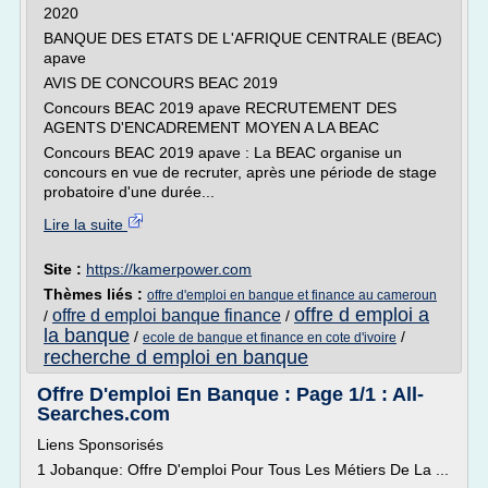
2020
BANQUE DES ETATS DE L'AFRIQUE CENTRALE (BEAC)
apave
AVIS DE CONCOURS BEAC 2019
Concours BEAC 2019 apave RECRUTEMENT DES
AGENTS D'ENCADREMENT MOYEN A LA BEAC
Concours BEAC 2019 apave : La BEAC organise un
concours en vue de recruter, après une période de stage
probatoire d'une durée...
Lire la suite
Site :
https://kamerpower.com
Thèmes liés :
offre d'emploi en banque et finance au cameroun
offre d emploi a
offre d emploi banque finance
/
/
la banque
/
/
ecole de banque et finance en cote d'ivoire
recherche d emploi en banque
Offre D'emploi En Banque : Page 1/1 : All-
Searches.com
Liens Sponsorisés
1 Jobanque: Offre D'emploi Pour Tous Les Métiers De La ...