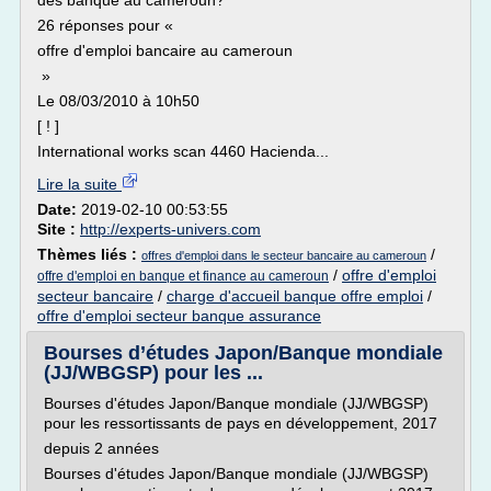
des banque au cameroun?
26 réponses pour «
offre d'emploi bancaire au cameroun
»
Le 08/03/2010 à 10h50
[ ! ]
International works scan 4460 Hacienda...
Lire la suite
Date:
2019-02-10 00:53:55
Site :
http://experts-univers.com
Thèmes liés :
/
offres d'emploi dans le secteur bancaire au cameroun
/
offre d'emploi
offre d'emploi en banque et finance au cameroun
secteur bancaire
/
charge d'accueil banque offre emploi
/
offre d'emploi secteur banque assurance
Bourses d’études Japon/Banque mondiale
(JJ/WBGSP) pour les ...
Bourses d'études Japon/Banque mondiale (JJ/WBGSP)
pour les ressortissants de pays en développement, 2017
depuis 2 années
Bourses d'études Japon/Banque mondiale (JJ/WBGSP)