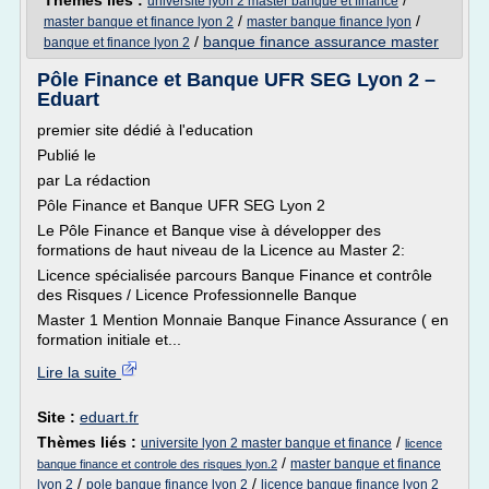
Thèmes liés :
/
universite lyon 2 master banque et finance
/
/
master banque et finance lyon 2
master banque finance lyon
/
banque finance assurance master
banque et finance lyon 2
Pôle Finance et Banque UFR SEG Lyon 2 –
Eduart
premier site dédié à l'education
Publié le
par La rédaction
Pôle Finance et Banque UFR SEG Lyon 2
Le Pôle Finance et Banque vise à développer des
formations de haut niveau de la Licence au Master 2:
Licence spécialisée parcours Banque Finance et contrôle
des Risques / Licence Professionnelle Banque
Master 1 Mention Monnaie Banque Finance Assurance ( en
formation initiale et...
Lire la suite
Site :
eduart.fr
Thèmes liés :
/
universite lyon 2 master banque et finance
licence
/
master banque et finance
banque finance et controle des risques lyon.2
/
/
lyon 2
pole banque finance lyon 2
licence banque finance lyon 2