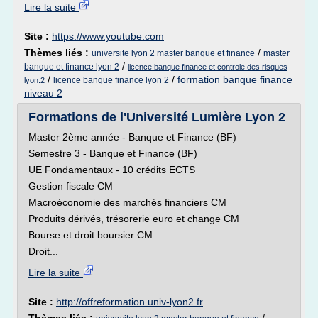
Lire la suite
Site :
https://www.youtube.com
Thèmes liés :
/
universite lyon 2 master banque et finance
master
/
banque et finance lyon 2
licence banque finance et controle des risques
/
/
formation banque finance
licence banque finance lyon 2
lyon.2
niveau 2
Formations de l'Université Lumière Lyon 2
Master 2ème année - Banque et Finance (BF)
Semestre 3 - Banque et Finance (BF)
UE Fondamentaux - 10 crédits ECTS
Gestion fiscale CM
Macroéconomie des marchés financiers CM
Produits dérivés, trésorerie euro et change CM
Bourse et droit boursier CM
Droit...
Lire la suite
Site :
http://offreformation.univ-lyon2.fr