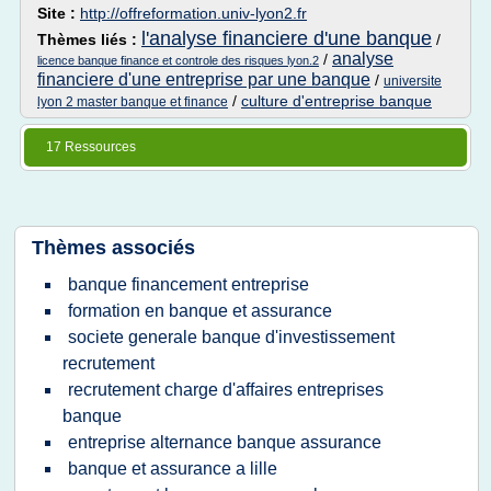
Site :
http://offreformation.univ-lyon2.fr
l'analyse financiere d'une banque
Thèmes liés :
/
analyse
/
licence banque finance et controle des risques lyon.2
financiere d'une entreprise par une banque
/
universite
/
culture d'entreprise banque
lyon 2 master banque et finance
17 Ressources
Thèmes associés
banque financement entreprise
formation en banque et assurance
societe generale banque d'investissement
recrutement
recrutement charge d'affaires entreprises
banque
entreprise alternance banque assurance
banque et assurance a lille