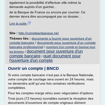
également la possibilité d'effectuer elle-même la
demande auprès d'un guichet...
de la Banque de France ou encore par courrier. Ce
dernier devra être accompagné par un dossier...
Lire la suite
Site :
http://compteenbanque.net
Thèmes liés :
documents a fournir pour ouverture d'un
compte bancaire
/
documents pour ouverture d'un compte
bancaire professionnel
/
ouverture d'un compte en banque pour
document pour ouverture d'un
/
les femmes
compte bancaire
quel document pour
/
l'ouverture d'un compte
Ouvrir un compte | BNCD
Si votre compte bancaire n'est pas à la Banque Nationale,
votre compte de courtage sera ouvert en 24 heures, mais
ne deviendra actif qu'une fois certaines vérifications
complétées.
Pour les comptes marge et/ou avec négociation d'options
Trois jours (72 heures) ouvrables suivant la réception des
documents d'ouverture de compte originaux dûment