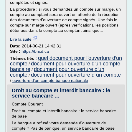
complétés et signés.
La procédure : si vous demandez un compte sur marge, un
compte au comptant sera ouvert en attente de la réception
des documents d'ouverture de compte signés. Une fois le
compte sur marge ouvert (après vérification), les positions
détenues dans le compte au comptant ainsi que...
Lire la suite
Date:
2014-06-21 14:42:31
Site :
https://bncd.ca
quel document pour l'ouverture d'un
Thèmes liés :
compte
document pour ouverture d'un compte
/
bancaire
document pour ouverture d'un
/
compte
document pour ouverture d un compte
/
/
ouverture d'un compte banque nationale
Droit au compte et interdit bancaire : le
service bancaire ...
Compte Courant
Droit au compte et interdit bancaire : le service bancaire
de base
La banque a refusé votre demande d'ouverture de
compte ? Pas de panique, un service bancaire de base