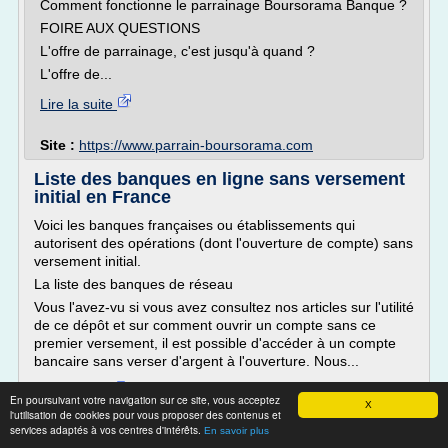
Comment fonctionne le parrainage Boursorama Banque ?
FOIRE AUX QUESTIONS
L'offre de parrainage, c'est jusqu'à quand ?
L'offre de...
Lire la suite
Site :
https://www.parrain-boursorama.com
Liste des banques en ligne sans versement
initial en France
Voici les banques françaises ou établissements qui
autorisent des opérations (dont l'ouverture de compte) sans
versement initial.
La liste des banques de réseau
Vous l'avez-vu si vous avez consultez nos articles sur l'utilité
de ce dépôt et sur comment ouvrir un compte sans ce
premier versement, il est possible d'accéder à un compte
bancaire sans verser d'argent à l'ouverture. Nous...
Lire la suite
En poursuivant votre navigation sur ce site, vous acceptez
X
l'utilisation de cookies pour vous proposer des contenus et
services adaptés à vos centres d'intérêts.
Site :
https://ouverture-compte.com
En savoir plus